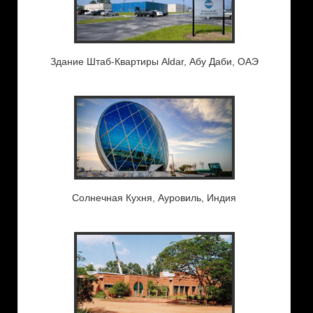
Здание Штаб-Квартиры Aldar, Абу Даби, ОАЭ
Солнечная Кухня, Ауровиль, Индия