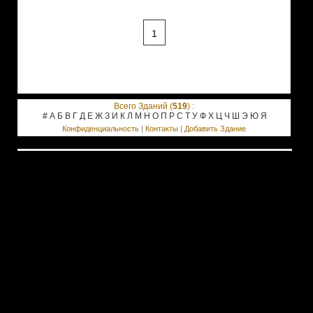
1
Всего Зданий (
519
) :
#
А
Б
В
Г
Д
Е
Ж
З
И
К
Л
М
Н
О
П
Р
С
Т
У
Ф
Х
Ц
Ч
Ш
Э
Ю
Я
Конфиденциальность
|
Контакты
|
Добавить Здание