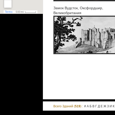
Замок Вудсток, Оксфордшир,
Великобритания
Всего Зданий (
519
) :
#
А
Б
В
Г
Д
Е
Ж
З
И
К