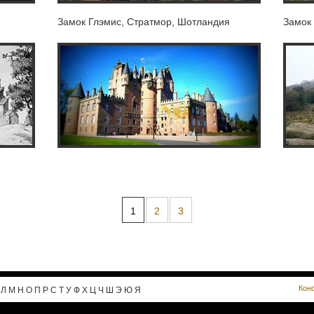
Замок Глэмис, Стратмор, Шотландия
Замок
1
2
3
Кон
Л
М
Н
О
П
Р
С
Т
У
Ф
Х
Ц
Ч
Ш
Э
Ю
Я