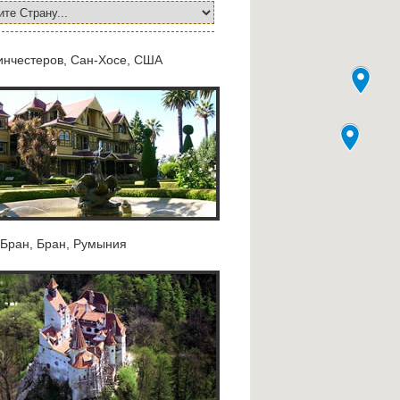
инчестеров, Сан-Хосе, США
 Бран, Бран, Румыния