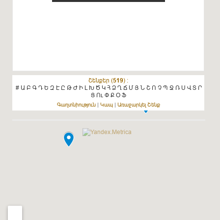
Շենքեր (
519
) :
#
Ա
Բ
Գ
Դ
Ե
Զ
Է
Ը
Թ
Ժ
Ի
Լ
Խ
Ծ
Կ
Հ
Ձ
Ղ
Ճ
Մ
Յ
Ն
Շ
Ո
Չ
Պ
Ջ
Ռ
Ս
Վ
Տ
Ր
Ց
Ու
Փ
Ք
Օ
Ֆ
Գաղտնիություն
|
Կապ
|
Առաջարկել Շենք