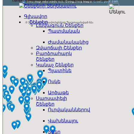
Գլխավոր
Շենքեր
© 2026. Բոլոր Իրավունքները Պաշտպանված են։
Լավագույն Շենքեր
Պատմական
Ժամանակակից
Զվարճալի Շենքեր
Բարձրահարկ
Շենքեր
Կանաչ Շենքեր
Պլատինե
Ոսկե
Արծաթե
Սարսափելի
Շենքեր
Ուրվականներով
Վախենալու
Տգեղ