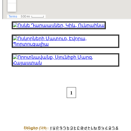
1
Շենքեր (
519
) :
#
Ա
Բ
Գ
Դ
Ե
Զ
Է
Ը
Թ
Ժ
Ի
Լ
Խ
Ծ
Կ
Հ
Ձ
Ղ
Ճ