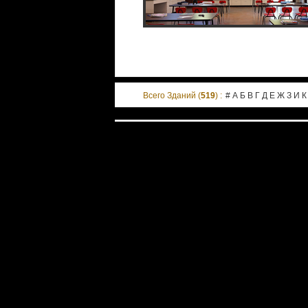
Всего Зданий (
519
) :
#
А
Б
В
Г
Д
Е
Ж
З
И
К