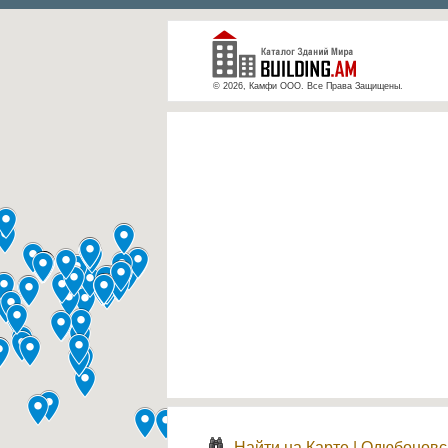
© 2026, Камфи ООО. Все Права Защищены.
Найти на Карте
|
Одюбоновск