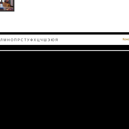
Кон
Л
М
Н
О
П
Р
С
Т
У
Ф
Х
Ц
Ч
Ш
Э
Ю
Я