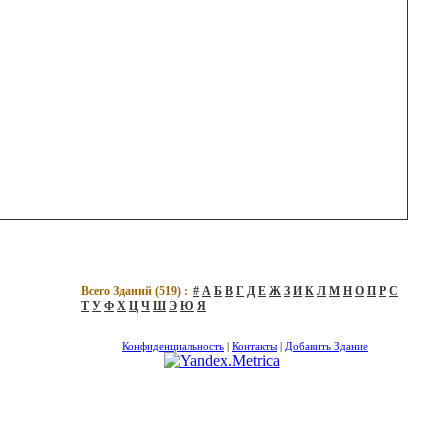
Всего Зданий (
519
) :
#
А
Б
В
Г
Д
Е
Ж
З
И
К
Л
М
Н
О
П
Р
С
Т
У
Ф
Х
Ц
Ч
Ш
Э
Ю
Я
Конфиденциальность
|
Контакты
|
Добавить Здание