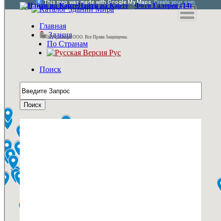
Найти на Карте
-
Фото Галерея (14)
Главная
Здания
© 2026, Камфи ООО. Все Права Защищены.
По Странам
Рус
Поиск