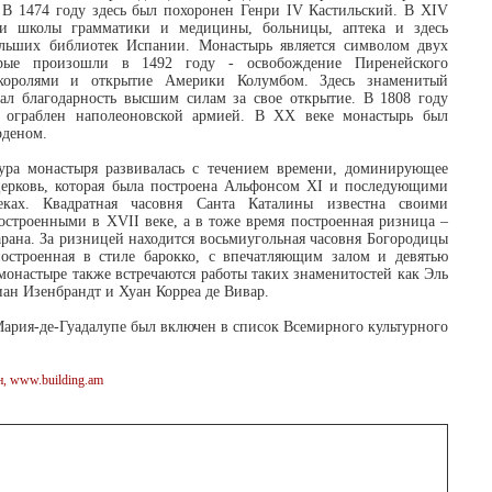
. В 1474 году здесь был похоронен Генри IV Кастильский. В XIV
ли школы грамматики и медицины, больницы, аптека и здесь
ольших библиотек Испании. Монастырь является символом двух
орые произошли в 1492 году - освобождение Пиренейского
 королями и открытие Америки Колумбом. Здесь знаменитый
зал благодарность высшим силам за свое открытие. В 1808 году
 ограблен наполеоновской армией. В XX веке монастырь был
рденом.
тура монастыря развивалась с течением времени, доминирующее
церковь, которая была построена Альфонсом XI и последующими
ках. Квадратная часовня Санта Каталины известна своими
строенными в XVII веке, а в тоже время построенная ризница –
рана. За ризницей находится восьмиугольная часовня Богородицы
 построенная в стиле барокко, с впечатляющим залом и девятью
онастыре также встречаются работы таких знаменитостей как Эль
иан Изенбрандт и Хуан Корреа де Вивар.
Мария-де-Гуадалупе был включен в список Всемирного культурного
, www.building.am