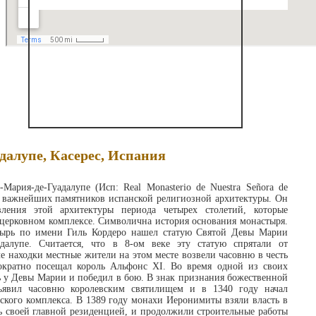
далупе, Касерес, Испания
Мария-де-Гуадалупе (Исп: Real Monasterio de Nuestra Señora de
з важнейших памятников испанской религиозной архитектуры. Он
ления этой архитектуры периода четырех столетий, которые
церковном комплексе. Символична история основания монастыря.
стырь по имени Гиль Кордеро нашел статую Святой Девы Марии
адалупе. Считается, что в 8-ом веке эту статую спрятали от
е находки местные жители на этом месте возвели часовню в честь
кратно посещал король Альфонс XI. Во время одной из своих
 у Девы Марии и победил в бою. В знак признания божественной
вил часовню королевским святилищем и в 1340 году начал
ского комплекса. В 1389 году монахи Иеронимиты взяли власть в
ь своей главной резиденцией, и продолжили строительные работы