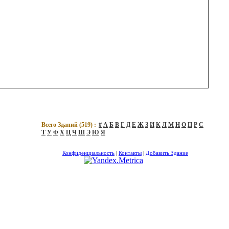
Всего Зданий (
519
) :
#
А
Б
В
Г
Д
Е
Ж
З
И
К
Л
М
Н
О
П
Р
С
Т
У
Ф
Х
Ц
Ч
Ш
Э
Ю
Я
Конфиденциальность
|
Контакты
|
Добавить Здание