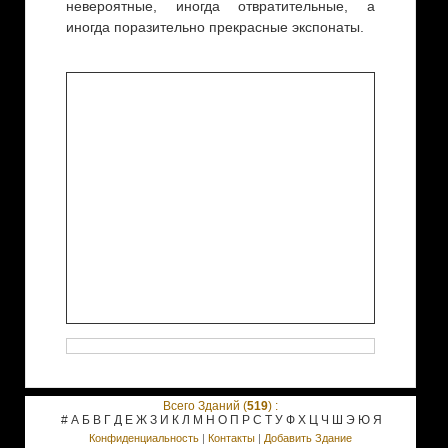
невероятные, иногда отвратительные, а
иногда поразительно прекрасные экспонаты.
Всего Зданий (
519
) :
#
А
Б
В
Г
Д
Е
Ж
З
И
К
Л
М
Н
О
П
Р
С
Т
У
Ф
Х
Ц
Ч
Ш
Э
Ю
Я
Конфиденциальность
|
Контакты
|
Добавить Здание