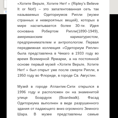
«Хотите Верьте, Хотите Нет! » (Ripley's Believe
It or Not!) – это запатентованная сеть так
называемых Одиториумов Рипли (музеи
странных и невероятных вещей), которых в
мире насчитывается более 30-ти. Идея
основана Робертом Рипли(1890-1949),
американским карикатуристом,
предпринимателем и антропологом. Первая
передвижная коллекция «Одиториум Рипли»
была представлена в Чикаго в 1933 году во
время Всемирной Ярмарки, а на постоянной
основе первый музей «Хотите Верьте, Хотите
Нет! » был открыт уже после смерти Рипли, в
1950 году во Флориде, в городе Св. Августин.
Музей в городе Атлантик-Сити открылся в
1996 году и расположен он на знаменитой
улице Боардуок (Boardwalk). Фасад
Одиториума выполнен в виде разрушенного
здания от падающего вниз огромного Земного
Шара. В музее представлены самые