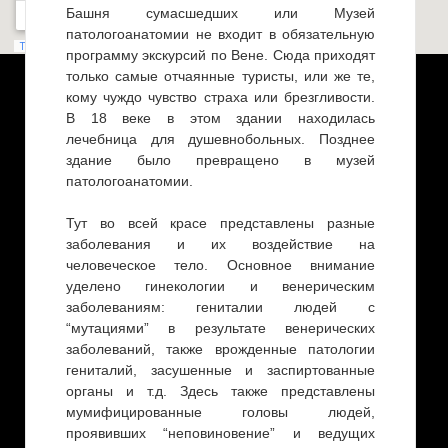
Башня сумасшедших или Музей
патологоанатомии не входит в обязательную
программу экскурсий по Вене. Сюда приходят
только самые отчаянные туристы, или же те,
кому чуждо чувство страха или брезгливости.
В 18 веке в этом здании находилась
лечебница для душевнобольных. Позднее
здание было превращено в музей
патологоанатомии.
Тут во всей красе представлены разные
заболевания и их воздействие на
человеческое тело. Основное внимание
уделено гинекологии и венерическим
заболеваниям: гениталии людей с
“мутациями” в результате венерических
заболеваний, также врожденные патологии
гениталий, засушенные и заспиртованные
органы и т.д. Здесь также представлены
мумифицированные головы людей,
проявивших “неповиновение” и ведущих