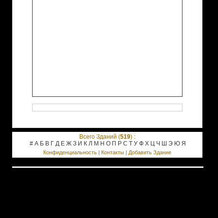
Всего Зданий (
519
) :
#
А
Б
В
Г
Д
Е
Ж
З
И
К
Л
М
Н
О
П
Р
С
Т
У
Ф
Х
Ц
Ч
Ш
Э
Ю
Я
Конфиденциальность
|
Контакты
|
Добавить Здание