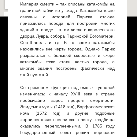
Империя смерти – так описаны катакомбы на
гранитной табличке у входа. Катакомбы тесно
связаны с историей Парижа: отсюда
привозилась порода для постройки многих
зданий в городе – в том числе и королевского
дворца Лувра, собора Парижской Богоматери,
Сен-Шапель и т.д. В то время катакомбы
находились вне черты города. Однако Париж
разрастался с большой скоростью и скоро
катакомбы тоже стали частью города, а
многие здания построены фактически над
этой пустотой.
Со временем функция подземных туннелей
изменилась: к началу XVIII века в стране
необычайно вырос процент смертности.
Эпидемия чумы (1418 год), Варфоломеевская
ночь (1572 год) и другие подобные
«проишествия» внесли свою лепту: кладбища
оказались переполненными. В 1785 году
Государственный совет решил перевести