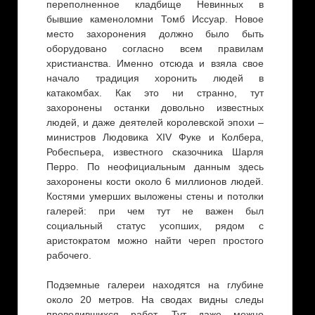
переполненное кладбище Невинных в
бывшие каменоломни Томб Иссуар. Новое
место захоронения должно было быть
оборудовано согласно всем правилам
христианства. Именно отсюда и взяла свое
начало традиция хоронить людей в
катакомбах. Как это ни странно, тут
захоронены останки довольно известных
людей, и даже деятелей королевской эпохи –
министров Людовика XIV Фуке и Колбера,
Робеспьера, известного сказочника Шарля
Перро. По неофициальным данным здесь
захоронены кости около 6 миллионов людей.
Костями умерших выложены стены и потолки
галерей: при чем тут не важен был
социальный статус усопших, рядом с
аристократом можно найти череп простого
рабочего.
Подземные галереи находятся на глубине
около 20 метров. На сводах видны следы
проводившихся работ. Тут даже можно