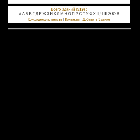
Всего Зданий (
519
) :
#
А
Б
В
Г
Д
Е
Ж
З
И
К
Л
М
Н
О
П
Р
С
Т
У
Ф
Х
Ц
Ч
Ш
Э
Ю
Я
Конфиденциальность
|
Контакты
|
Добавить Здание