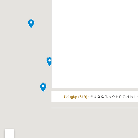
Շենքեր (
519
) :
#
Ա
Բ
Գ
Դ
Ե
Զ
Է
Ը
Թ
Ժ
Ի
Լ