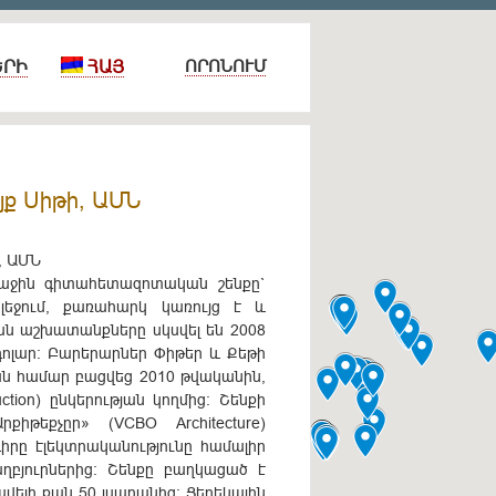
ԵՐԻ
ՀԱՅ
ՈՐՈՆՈՒՄ
յք Սիթի, ԱՄՆ
, ԱՄՆ
ջին գիտահետազոտական շենքը`
լեջում, քառահարկ կառույց է և
ան աշխատանքները սկսվել են 2008
դոլար: Բարերարներ Փիթեր և Քեթի
յան համար բացվեց 2010 թվականին,
ction) ընկերության կողմից: Շենքի
իթեքչըր» (VCBO Architecture)
իրը էլեկտրականությունը համալիր
ղբյուրներից: Շենքը բաղկացած է
ելի քան 50 լսարանից: Ցերեկային