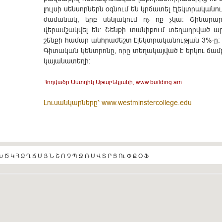
լույսի սենսորներն օգնում են կրճատել էլեկտրականու
ժամանակ, երբ սենյակում ոչ ոք չկա: Շինարա
վերամշակվել են: Շենքի տանիքում տեղադրված ա
շենքի համար անհրաժեշտ էլեկտրականության 3%-ը
Գիտական կենտրոնը, որը տեղակայված է երկու ճամբ
կայանատեղի:
Հոդվածը Աստղիկ Աթաբեկյանի, www.building.am
Լուսանկարները՝ www.westminstercollege.edu
Խ
Ծ
Կ
Հ
Ձ
Ղ
Ճ
Մ
Յ
Ն
Շ
Ո
Չ
Պ
Ջ
Ռ
Ս
Վ
Տ
Ր
Ց
Ու
Փ
Ք
Օ
Ֆ