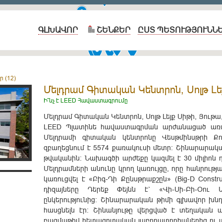
ԳԼԽԱՎՈՐ
ՇԵՆՔԵՐ
ԸՍՏ ՊԵՏՈՒԹՅՈՒՆՆ
 (12)
Մելդրամ Գիտական Կենտրոն, Սոլթ Լե
Ի՞նչ է LEED Հավաստագրումը
Մելդրամ Գիտական Կենտրոն, Սոլթ Լեյք Սիթի, Յութա
LEED Պլատինե հավաստագրման արժանացած առա
Մելդրամի գիտական կենտրոնը Վեսթմինսթրի Քո
զբաղեցնում է 5574 քառակուսի մետր: Շինարարակ
թվականին: Նախագծի արժեքը կազմել է 30 միլիոն 
Մելդրամների անունը կրող կառույցը, որը հանրութ
կառուցվել է «Բիգ-Դի Քընսթրաքշըն» (Big-D Constru
դիզայները Դերեք Փեյնն է` «Վի-Սի-Բի-Օու Արք
ընկերությունից: Շինարարական թիմի գլխավոր խնդ
հասցնելն էր: Շինանյութը վերցված է տեղական ա
բազմաթիվ հետազոտական լաբորատորիաներից ու ավ