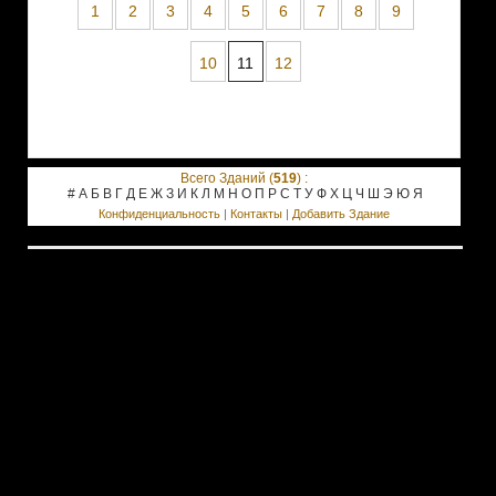
1
2
3
4
5
6
7
8
9
10
11
12
Всего Зданий (
519
) :
#
А
Б
В
Г
Д
Е
Ж
З
И
К
Л
М
Н
О
П
Р
С
Т
У
Ф
Х
Ц
Ч
Ш
Э
Ю
Я
Конфиденциальность
|
Контакты
|
Добавить Здание