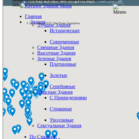
ОАЭ
Главная
Здания
© 2026, Камфи ООО. Все Права Защищены.
Лучшие Здания
Исторические
Современные
Смешные Здания
Высотные Здания
Зеленые Здания
Платиновые
Золотые
Серебряные
Ужасные Здания
С Привидениями
Страшные
Уродливые
Сексуальные Здания
По Странам