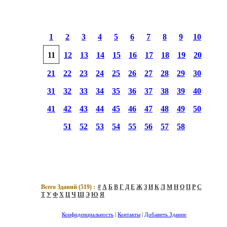
1
2
3
4
5
6
7
8
9
10
11
12
13
14
15
16
17
18
19
20
21
22
23
24
25
26
27
28
29
30
31
32
33
34
35
36
37
38
39
40
41
42
43
44
45
46
47
48
49
50
51
52
53
54
55
56
57
58
Всего Зданий (
519
) :
#
А
Б
В
Г
Д
Е
Ж
З
И
К
Л
М
Н
О
П
Р
С
Т
У
Ф
Х
Ц
Ч
Ш
Э
Ю
Я
Конфиденциальность
|
Контакты
|
Добавить Здание