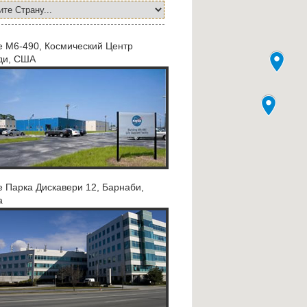
е M6-490, Космический Центр
ди, США
 Парка Дискавери 12, Барнаби,
а