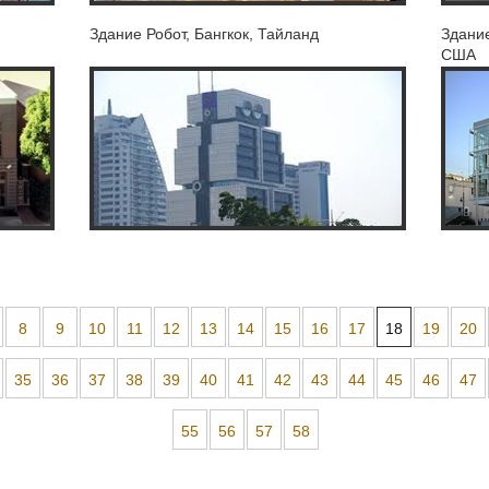
Здание Робот, Бангкок, Тайланд
Здание
США
8
9
10
11
12
13
14
15
16
17
18
19
20
35
36
37
38
39
40
41
42
43
44
45
46
47
55
56
57
58