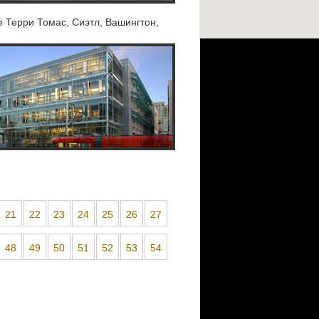
 Терри Томас, Сиэтл, Вашингтон,
21
22
23
24
25
26
27
48
49
50
51
52
53
54