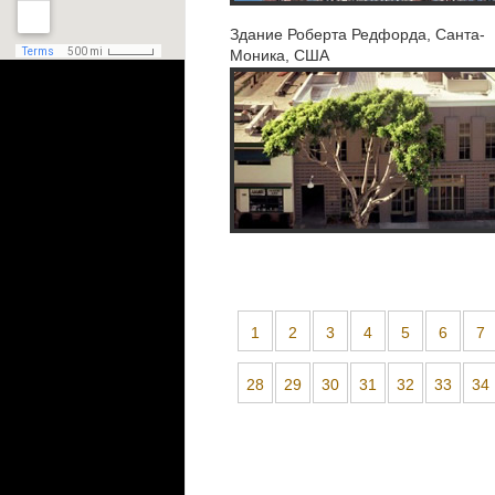
Здание Роберта Редфорда, Санта-
Моника, США
1
2
3
4
5
6
7
28
29
30
31
32
33
34