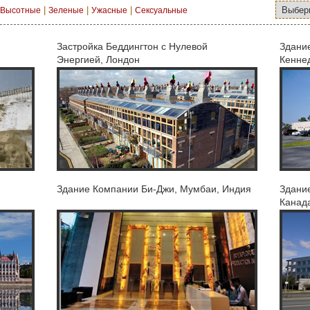
|
|
|
Высотные
Зеленые
Ужасные
Сексуальные
Застройка Беддингтон с Нулевой
Здани
Энергией, Лондон
Кенне
Здание Компании Би-Джи, Мумбаи, Индия
Здание
Канад