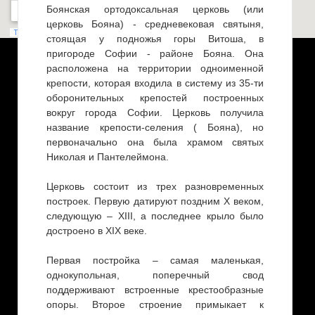
Боянская ортодоксальная церковь (или
церковь Бояна) - средневековая святыня,
стоящая у подножья горы Витоша, в
пригороде Софии - районе Бояна. Она
расположена на территории одноименной
крепости, которая входила в систему из 35-ти
оборонительных крепостей построенных
вокруг города Софии. Церковь получила
название крепости-селения ( Бояна), но
первоначально она была храмом святых
Николая и Пантелеймона.
Церковь состоит из трех разновременных
построек. Первую датируют поздним X веком,
следующую – XIII, а последнее крыло было
достроено в XIX веке.
Первая постройка – самая маленькая,
однокупольная, поперечный свод
поддерживают встроенные крестообразные
опоры. Второе строение примыкает к