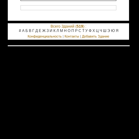
Всего Зданий (
519
) :
#
А
Б
В
Г
Д
Е
Ж
З
И
К
Л
М
Н
О
П
Р
С
Т
У
Ф
Х
Ц
Ч
Ш
Э
Ю
Я
Конфиденциальность
|
Контакты
|
Добавить Здание