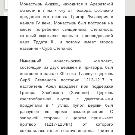
Монастырь Ахджоц находится в Араратской
области в 7 км к югу от Гехарда. Согласно
преданию его основал Григор Лусаворич в
начале IV века. Монастырь был построен на
месте погребения священника Степаноса,
который скрывался здесь от преследований
царя Трдата III, и потому имеет второе
название - Сурб Степанос.
Нынешний монастырский комплекс,
состоящий из двух церквей и притвора, был
построен в начале XIII века. Главную церковь
Сурб Степаноса построил 1212-1217 гг.
настоятель Абел вардапет при поддержке
Григора Хахбакяна (Хаченци). Церковь
крестообразная внутри с двухэтажными
приделами в 4 углах. Купол церкви был
разрушен во время землетрясения. С
западной стороны к церкви примыкает
притвор (1217-1234гг.), от которого
сохранилась только восточная стена. Притвор