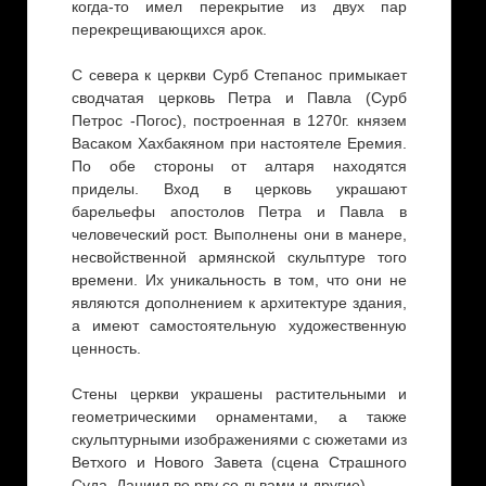
когда-то имел перекрытие из двух пар
перекрещивающихся арок.
С севера к церкви Сурб Степанос примыкает
сводчатая церковь Петра и Павла (Сурб
Петрос -Погос), построенная в 1270г. князем
Васаком Хахбакяном при настоятеле Еремия.
По обе стороны от алтаря находятся
приделы. Вход в церковь украшают
барельефы апостолов Петра и Павла в
человеческий рост. Выполнены они в манере,
несвойственной армянской скульптуре того
времени. Их уникальность в том, что они не
являются дополнением к архитектуре здания,
а имеют самостоятельную художественную
ценность.
Стены церкви украшены растительными и
геометрическими орнаментами, а также
скульптурными изображениями с сюжетами из
Ветхого и Нового Завета (сцена Страшного
Суда, Даниил во рву со львами и другие).