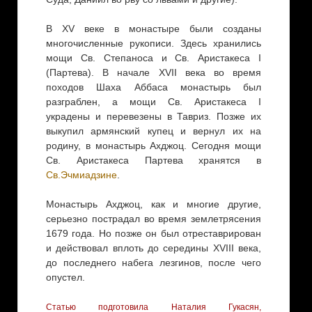
В XV веке в монастыре были созданы
многочисленные рукописи. Здесь хранились
мощи Св. Степаноса и Св. Аристакеса I
(Партева). В начале XVII века во время
походов Шаха Аббаса монастырь был
разграблен, а мощи Св. Аристакеса I
украдены и перевезены в Тавриз. Позже их
выкупил армянский купец и вернул их на
родину, в монастырь Ахджоц. Сегодня мощи
Св. Аристакеса Партева хранятся в
Св.Эчмиадзине
.
Монастырь Ахджоц, как и многие другие,
серьезно пострадал во время землетрясения
1679 года. Но позже он был отреставрирован
и действовал вплоть до середины XVIII века,
до последнего набега лезгинов, после чего
опустел.
Статью подготовила Наталия Гукасян,