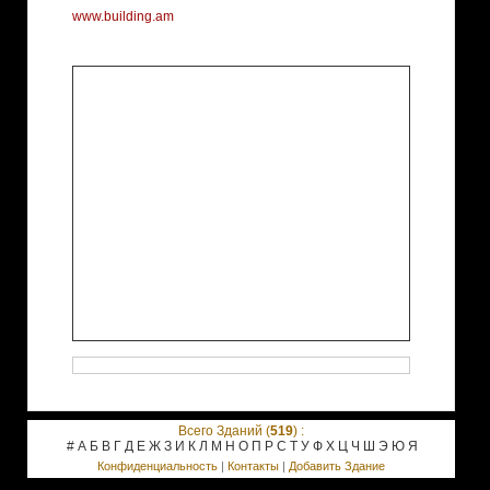
www.building.am
Всего Зданий (
519
) :
#
А
Б
В
Г
Д
Е
Ж
З
И
К
Л
М
Н
О
П
Р
С
Т
У
Ф
Х
Ц
Ч
Ш
Э
Ю
Я
Конфиденциальность
|
Контакты
|
Добавить Здание