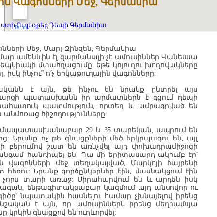
ին Վագոնների Մեջ, Գերմանիա
գստի Ուղեգրեր Դեպի Գերմանիա
ոնների Մեջ, Մարլ-Զինզեն, Գերմանիա
մար ամենևին էլ զարմանալի չէ ամուսիններ Վանեսսա
եպնիակի մտահղացումը. եթե կոյուղու խողովակները
լ, իսկ ինչու՞ ո՛չ երկաթուղային վագոնները:
կանն է այն, թե ինչու են նրանք ընտրել այս
հարցի պատասխանն իր արմատներն է գցում դեպի
նահատուկ պատմություն, որտեղ և ամրագրված են
անմոռաց հիշողությունները:
ամապատասխանաբար 29 և 35 տարեկան, ապրում են
ից: Նրանք ոչ թե գնացքների մեծ երկրպագու են, այլ
բերումով շատ են առնչվել այդ փոխադրամիջոցի
անգամ հանդիպել են: Դա մի երիտասարդ ակումբ էր՝
ին վագոնների մեջ տեղակայված, Մարկոյի հայրենի
 հեռու: Նրանք գործընկերներ էին, մասնակցում էին
մ չորս տարի առաջ: Սիրահարվում են և արդեն իսկ
ագան, ենթագիտակցաբար կազմում այդ անսովոր ու
ծը՝ նպատակին հասնելու համար չխնայելով իրենց
նշական է այն, որ ամուսիններն իրենց մեղրամսյա
ը կրկին գնացքով են ուղևորվել: