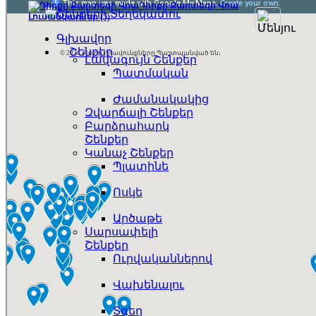
Դիրքը Քարտեզի Վրա
-
Լուսանկարներ (5)
Գլխավոր
Շենքեր
© 2026. Բոլոր Իրավունքները Պաշտպանված են։
Լավագույն Շենքեր
Պատմական
Ժամանակակից
Զվարճալի Շենքեր
Բարձրահարկ
Շենքեր
Կանաչ Շենքեր
Պլատինե
Ոսկե
Արծաթե
Սարսափելի
Շենքեր
Ուրվականներով
Վախենալու
Տգեղ