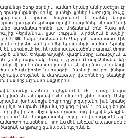
վագոններ ձեռք բերելու համար նրանց անհրաժեշտ էր
ղ երազանքների տունը կարելի կլիներ կառուցել: Բայց,
ցարիայում նրանց հաջողվում է գտնել երկու
ի արտադրության երկաթուղային վագոններ ընդամենը $
Նրանք զարմանալիորեն լավ վիճակում էին: Բայց լոկ
այից Գերմանիա, ըստ էության, արժենում է ավելի,
ը՝ $ 37.600: Բայց Վանեսսան և Մարկոն պատրաստ էին
ումար իրենց թանկարժեք երազանքի համար: Նրանք
են վերցնում: Եվ, ինչպես ասացվածքն է ասում, փողը
ց է անում: Երկաթուղային վագոնները առաքվում և
ն շինհրապարակ, Ռուրի շրջան (Մարլ-Զինզեն ե/թ
րանք մի քանի ճարտարապետ են վարձում, որպեսզի
համաձայն իրենց նախագծի: Մարկոյի հայրը, լինելով
է վերակառուցման և մարդատար վագոնները բնակելի
խման ողջ աշխատանքներին:
իկ տունը վերևից հիշեցնում է «H» տառը՝ երկու
կցված են երկարաձիգ «նորմալ» մի շինությամբ: Մեկը
րավետ խոհանոցի, երկրորդը՝ լոգարանի, իսկ նրանց
ակ հյուրասրահ: Ակամայից քեզ թվում է, թե այդ երկու
թարկվել իրենց միջև կառուցված այդ փոքրիկ շենքին:
ղանում են հաղթահարել բոլոր դժվարությունները՝
վարտի հասցնելով, որը ևս մեկ անգամ ապացույցն է
եծագույն աղբյուրը զանազանությունն է:
.building.am