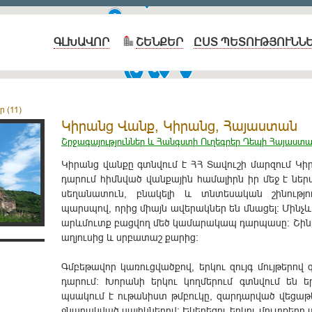
ԳԼԽԱՎՈՐ
ՇԵՆՔԵՐ
ԸՍՏ ՊԵՏՈՒԹՅՈՒՆՆ
 (11)
Կիրանց Վանք, Կիրանց, Հայաստան
Շրջագայություններ և Հանգստի Ուղեգրեր Դեպի Հայաստ
Կիրանց վանքը գտնվում է ՀՀ Տավուշի մարզում Կիրա
դարում հիմնված վանքային համալիրն իր մեջ է ներա
սեղանատուն, բնակելի և տնտեսական շինությ
պարսպով, որից միայն ավերակներ են մնացել: Մինչ
արևմուտք բացվող մեծ կամարակապ դարպասը: Շինու
աղյուսից և սրբատաշ քարից:
Գմբեթավոր կառուցվածքով, երկու զույգ մույթերով գ
դարում: Խորանի երկու կողմերում գտնվում են 
պսակում է ութանիստ թմբուկը, զարդարված վեցաթ
ջնարակված սալիկներով: Եկեղեցու երկու մուտքերը 