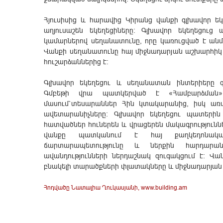
Հյուսիսից և հարավից Կիրանց վանքի գլխավոր եկ
աղյուսաշեն եկեղեցիները: Գլխավոր եկեղեցու
կամարներով սեղանատունը, որը կառուցված է ան
Վանքի սեղանատունը հայ միջնադարյան աշխարհի
հուշարձաններից է:
Գլխավոր եկեղեցու և սեղանատան ինտերիերը զ
Գմբեթի վրա պատկերված է «Համբարձման» 
մասում`տեսարաններ Հին կտակարանից, իսկ ա
ավետարանիչները: Գլխավոր եկեղեցու պատերին
հատվածներ հուներեն և վրացերեն մակագրություններ
վանքը պատկանում է հայ քաղկեդոնակա
ճարտարապետությունը և ներքին հարդար
ավանդությունների ներդաշնակ զուգակցում է: Վ
բնակելի տարածքների փլատակները և միջնադարյան
Հոդվածը Նատալիա Ղուկասյանի, www.building.am